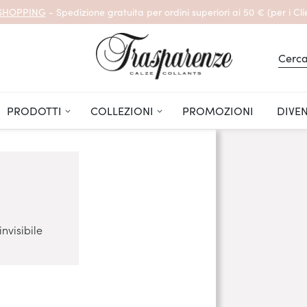
 SHOPPING
- Spedizione gratuita per ordini superiori ai 50 € (per i Clie
Cerc
PRODOTTI
COLLEZIONI
PROMOZIONI
DIVE
nvisibile