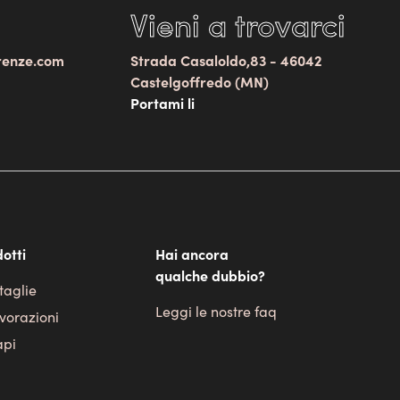
Vieni a trovarci
renze.com
Strada Casaloldo,83 - 46042
Castelgoffredo (MN)
Portami li
otti
Hai ancora
qualche dubbio?
taglie
Leggi le nostre faq
avorazioni
api