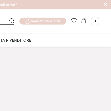
nti privati)
LINGUA
Carrello
a
IT
ACCEDI/REGISTRATI
NTA RIVENDITORE