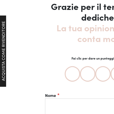
Grazie per il t
dediche
La tua opinion
ACQUISTA COME RIVENDITORE
conta mo
Fai clic per dare un puntegg
1
2
3
4
5
star
stars
stars
stars
stars
Nome