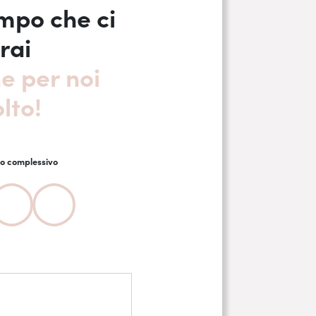
empo che ci
rai
e per noi
lto!
io complessivo